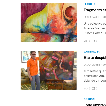
FLASHES
Fragments en
LA OLA CARIBE
JU
Una colectiva co
Alianza Francesa
Rubén Correa. F
0
0
VARIEDADES
El arte despi
LA OLA CARIBE
JU
el maestro que n
ocurre con Arnul
dejando un lega
0
0
OPINIÓN
Todo emprendi