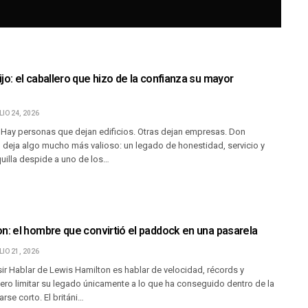
jo: el caballero que hizo de la confianza su mayor
LIO 24, 2026
r Hay personas que dejan edificios. Otras dejan empresas. Don
 deja algo mucho más valioso: un legado de honestidad, servicio y
uilla despide a uno de los…
n: el hombre que convirtió el paddock en una pasarela
LIO 21, 2026
sir Hablar de Lewis Hamilton es hablar de velocidad, récords y
ro limitar su legado únicamente a lo que ha conseguido dentro de la
rse corto. El británi…