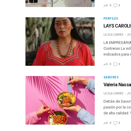
0
0
PERFILES
LAYS CAROLI
LA OLA CARIBE
JU
LA EMPRESARIA
Contreras La vid
indicados para m
0
0
SABORES
Valeria Nassa
LA OLA CARIBE
JU
Detrás de Savory
pasión por la c
de alta calidad.
0
0