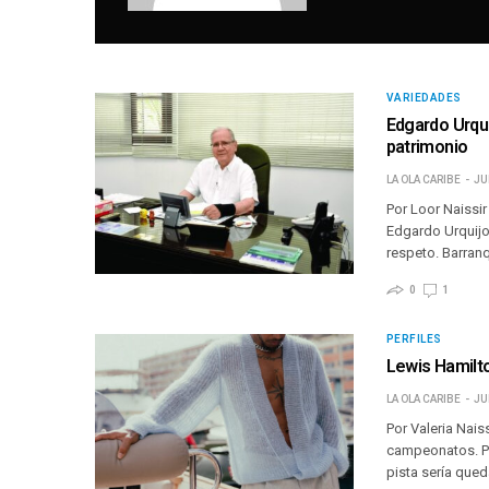
VARIEDADES
Edgardo Urqui
patrimonio
LA OLA CARIBE
JU
Por Loor Naissi
Edgardo Urquijo
respeto. Barranq
0
1
PERFILES
Lewis Hamilto
LA OLA CARIBE
JU
Por Valeria Nais
campeonatos. Pe
pista sería queda