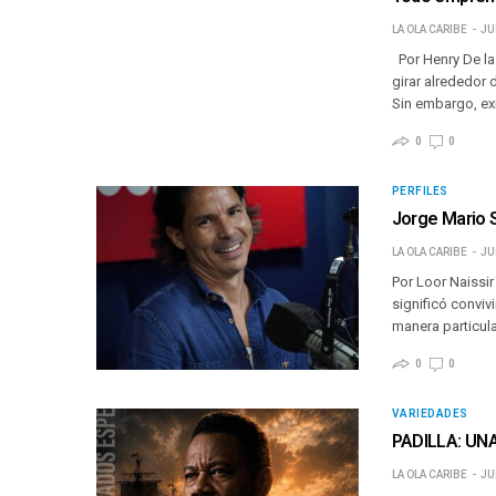
LA OLA CARIBE
JU
Por Henry De la
girar alrededor 
Sin embargo, ex
0
0
PERFILES
Jorge Mario S
LA OLA CARIBE
JU
Por Loor Naissi
significó convi
manera particula
0
0
VARIEDADES
PADILLA: UN
LA OLA CARIBE
JU