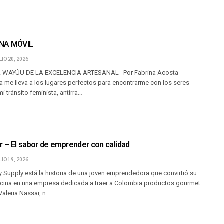
NA MÓVIL
LIO 20, 2026
 WAYÚU DE LA EXCELENCIA ARTESANAL Por Fabrina Acosta-
a me lleva a los lugares perfectos para encontrarme con los seres
i tránsito feminista, antirra…
r – El sabor de emprender con calidad
LIO 19, 2026
 Supply está la historia de una joven emprendedora que convirtió su
ocina en una empresa dedicada a traer a Colombia productos gourmet
 Valeria Nassar, n…