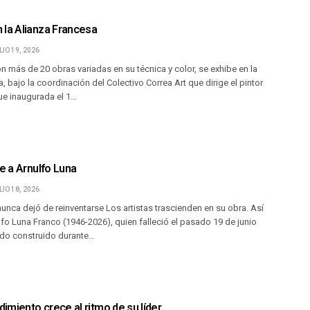
 la Alianza Francesa
LIO 19, 2026
n más de 20 obras variadas en su técnica y color, se exhibe en la
, bajo la coordinación del Colectivo Correa Art que dirige el pintor
ue inaugurada el 1…
de a Arnulfo Luna
LIO 18, 2026
unca dejó de reinventarse Los artistas trascienden en su obra. Así
fo Luna Franco (1946-2026), quien falleció el pasado 19 de junio
do construido durante…
miento crece al ritmo de su líder