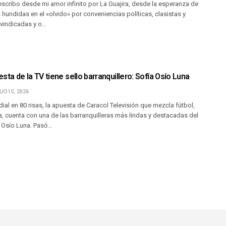
 escribo desde mi amor infinito por La Guajira, desde la esperanza de
s hundidas en el «olvido» por conveniencias políticas, clasistas y
ivindicadas y o…
sta de la TV tiene sello barranquillero: Sofía Osío Luna
LIO 15, 2026
dial en 80 risas, la apuesta de Caracol Televisión que mezcla fútbol,
, cuenta con una de las barranquilleras más lindas y destacadas del
 Osío Luna. Pasó…