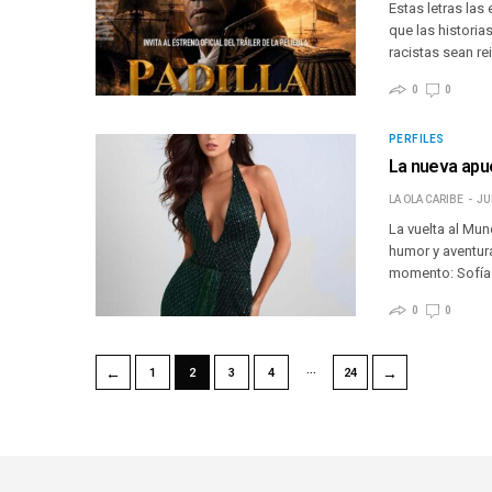
Estas letras las
que las historia
racistas sean re
0
0
PERFILES
La nueva apue
LA OLA CARIBE
JU
La vuelta al Mun
humor y aventura
momento: Sofía
0
0
…
←
→
1
2
3
4
24