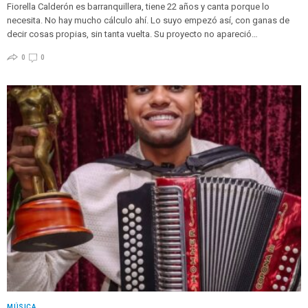
Fiorella Calderón es barranquillera, tiene 22 años y canta porque lo
necesita. No hay mucho cálculo ahí. Lo suyo empezó así, con ganas de
decir cosas propias, sin tanta vuelta. Su proyecto no apareció…
0
0
MÚSICA