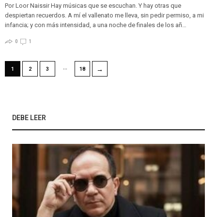
Por Loor Naissir Hay músicas que se escuchan. Y hay otras que
despiertan recuerdos. A mí el vallenato me lleva, sin pedir permiso, a mi
infancia; y con más intensidad, a una noche de finales de los añ…
0
1
…
→
1
2
3
18
DEBE LEER