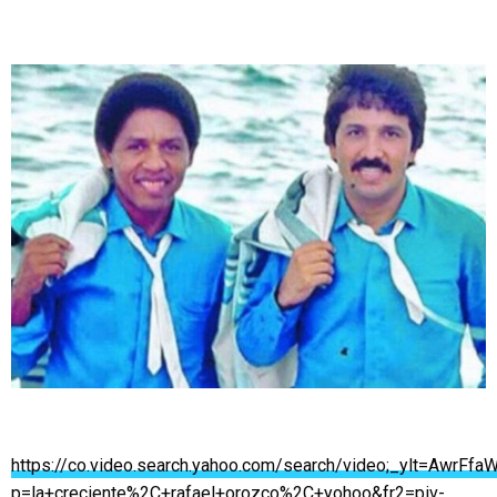
https://co.video.search.yahoo.com/search/video;_ylt=Aw
p=la+creciente%2C+rafael+orozco%2C+yohoo&fr2=piv-