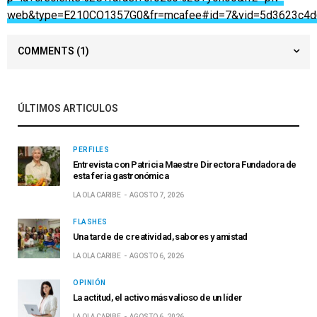
web&type=E210CO1357G0&fr=mcafee#id=7&vid=5d3623c4d
COMMENTS
(1)
ÚLTIMOS ARTICULOS
PERFILES
Entrevista con Patricia Maestre Directora Fundadora de
esta feria gastronómica
LA OLA CARIBE
AGOSTO 7, 2026
FLASHES
Una tarde de creatividad, sabores y amistad
LA OLA CARIBE
AGOSTO 6, 2026
OPINIÓN
La actitud, el activo más valioso de un líder
LA OLA CARIBE
AGOSTO 6, 2026