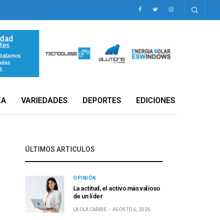
ZA
VARIEDADES
DEPORTES
EDICIONES
ÚLTIMOS ARTICULOS
OPINIÓN
La actitud, el activo más valioso
de un líder
LA OLA CARIBE
AGOSTO 6, 2026