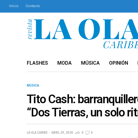
Inicio
Contacto
FLASHES
MODA
MÚSICA
OPINIÓN
MÚSICA
Tito Cash: barranquille
“Dos Tierras, un solo ri
LA OLA CARIBE
ABRIL 29, 2026
0
0