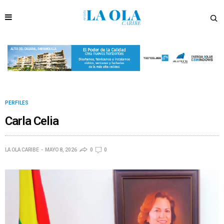
PERFILES
Carla Celia
LA OLA CARIBE
MAYO 8, 2026
0
0